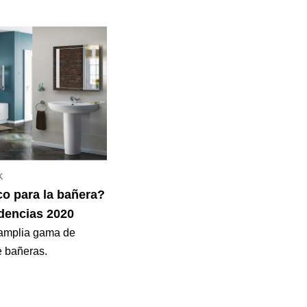
k
o para la bañera?
ndencias 2020
 amplia gama de
e bañeras.